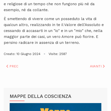
e religiose di un tempo che non fungono più né da
esempio, né da collante.
È smettendo di vivere come un posseduto la vita di
qualcun altro, realizzando in te il Valore dell'Assoluto e
cessando di accasarti in un "io" e in un "mio" che, nella
maggior parte dei casi, un vero Amore può fiorire. E
persino radicare in assenza di un terreno.
Creato: 10 Giugno 2024
Visite: 2587
ARTICOLO PRECEDENTE: INDICAZIONI SULL'ENERGIA: DALL'ES
ARTICOLO S
PREC
AVANTI
MAPPE DELLA COSCIENZA