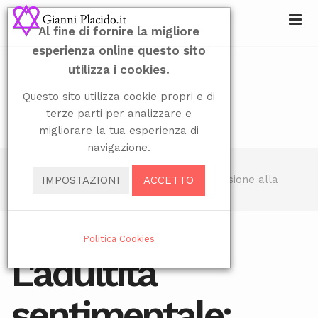
Al fine di fornire la migliore
esperienza online questo sito
utilizza i cookies.
Questo sito utilizza cookie propri e di
terze parti per analizzare e
migliorare la tua esperienza di
navigazione.
Sei qui:
Home
Blog
L'adultità sentimentale: dalla concessione alla
IMPOSTAZIONI
ACCETTO
condivisione
10 GIUGNO 2024
Politica Cookies
L'adultità
sentimentale: