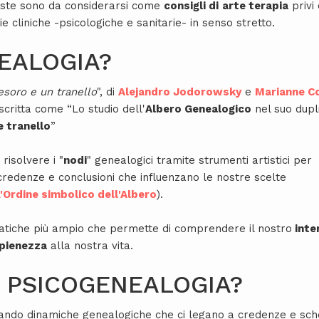
oposte sono da considerarsi come
consigli di
arte terapia
privi 
pie cliniche -psicologiche e sanitarie- in senso stretto.
EALOGIA?
tesoro e un tranello
", di
Alejandro Jodorowsky
e
Marianne C
critta come “Lo studio dell'
Albero Genealogico
nel suo dupl
e tranello
”
 risolvere i "
nodi
" genealogici tramite strumenti artistici per
redenze e conclusioni che influenzano le nostre scelte
'Ordine simbolico dell'Albero
).
tiche più ampio che permette di comprendere il nostro
inte
pienezza
alla nostra vita.
A PSICOGENEALOGIA?
scando dinamiche genealogiche che ci legano a credenze e sch