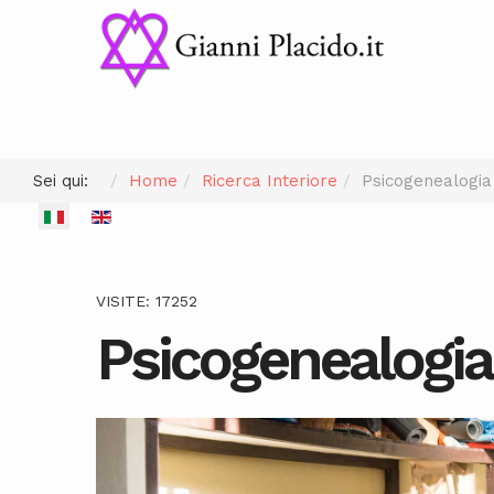
Sei qui:
Home
Ricerca Interiore
Psicogenealogia
Seleziona la tua lingua
VISITE: 17252
Psicogenealogia