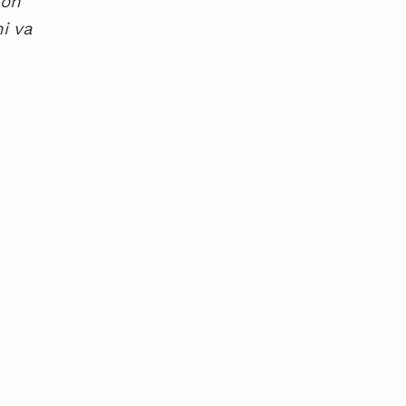
non
i va