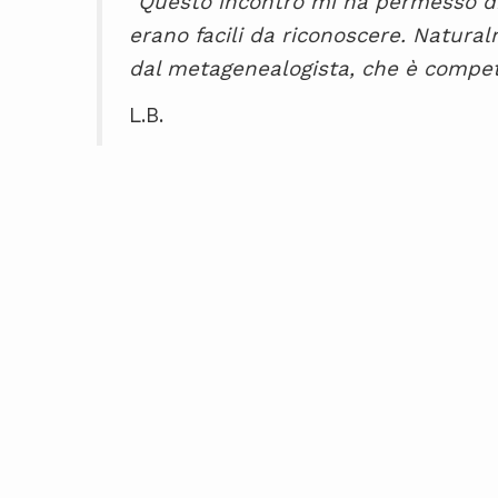
"Questo incontro mi ha permesso di 
erano facili da riconoscere. Natural
dal metagenealogista, che è compet
L.B.