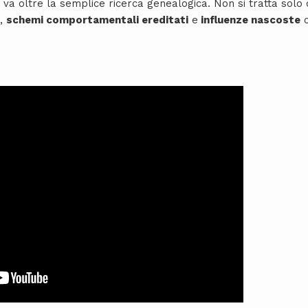
a oltre la semplice ricerca genealogica. Non si tratta solo 
,
schemi comportamentali ereditati
e
influenze nascoste
c