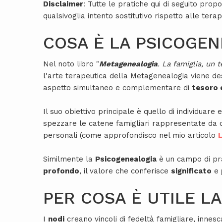
Disclaimer
: Tutte le pratiche qui di seguito pr
qualsivoglia intento sostitutivo rispetto alle tera
COSA È LA PSICOGEN
Nel noto libro "
Metagenealogia
. La famiglia, un 
l'arte terapeutica della Metagenealogia viene des
aspetto simultaneo e complementare di
tesoro 
Il suo obiettivo principale è quello di individuare e
spezzare le catene famigliari rappresentate da c
personali (come approfondisco nel mio articolo
L
Similmente la
Psicogenealogia
è un campo di pra
profondo
, il valore che conferisce
significato
e
PER COSA È UTILE L
I
nodi
creano vincoli di fedeltà famigliare, inne