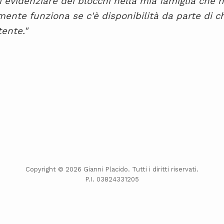
evidenziare dei blocchi nella mia famiglia che 
mente funziona se c'è disponibilità da parte di ch
ente."
Copyright © 2026 Gianni Placido. Tutti i diritti riservati.
P.I. 03824331205