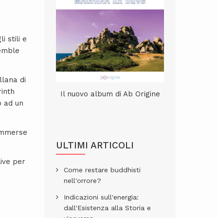
 stili e
semble
llana di
rinth
Il nuovo album di Ab Origine
o ad un
ommerse
ULTIMI ARTICOLI
live per
Come restare buddhisti
nell'orrore?
Indicazioni sull'energia:
dall'Esistenza alla Storia e