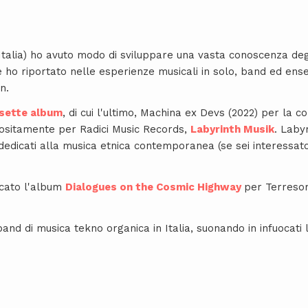
n Italia) ho avuto modo di sviluppare una vasta conoscenza degli
 ho riportato nelle esperienze musicali in solo, band ed en
n.
sette album
, di cui l'ultimo, Machina ex Devs (2022) per la co
sitamente per Radici Music Records,
Labyrinth Musik
. Laby
edicati alla musica etnica contemporanea (se sei interessat
cato l'album
Dialogues on the Cosmic Highway
per Terres
nd di musica tekno organica in Italia, suonando in infuocati 